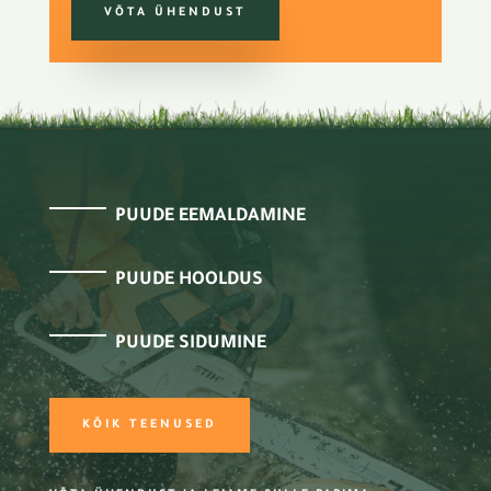
VÕTA ÜHENDUST
PUUDE EEMALDAMINE
PUUDE HOOLDUS
PUUDE SIDUMINE
KÕIK TEENUSED