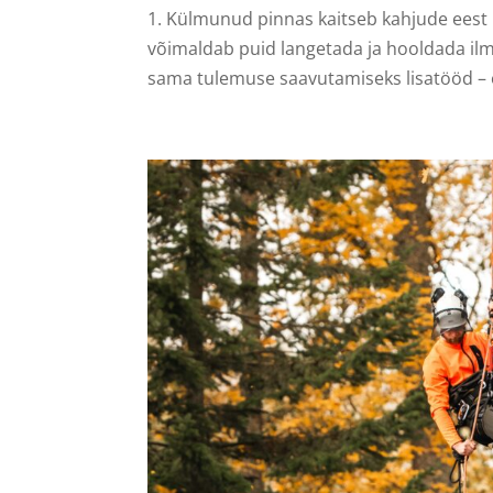
1. Külmunud pinnas kaitseb kahjude eest 
võimaldab puid langetada ja hooldada il
sama tulemuse saavutamiseks lisatööd – o