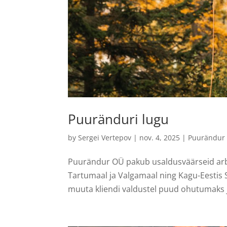
Puuränduri lugu
by
Sergei Vertepov
|
nov. 4, 2025
|
Puurändur
Puurändur OÜ pakub usaldusväärseid arbo
Tartumaal ja Valgamaal ning Kagu-Eestis 
muuta kliendi valdustel puud ohutumaks ja