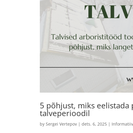
5 põhjust, miks eelistada
talveperioodil
by
Sergei Vertepov
|
dets. 6, 2025
|
Informatii