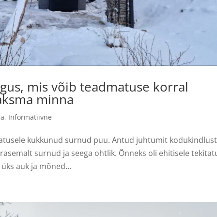
ngus, mis võib teadmatuse korral
maksma minna
da
,
Informatiivne
 katusele kukkunud surnud puu. Antud juhtumit kodukindlus
rasemalt surnud ja seega ohtlik. Õnneks oli ehitisele tekita
d üks auk ja mõned...