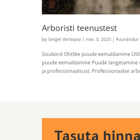
Arboristi teenustest
by
Sergei Vertepov
|
nov. 3, 2025
|
Puurändur
Sisukord Ohtlike puude eemaldamine Üld
puude eemaldamine Puude langetamine on 
ja professionaalsust. Professionaalse arb
Tasuta hinn