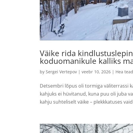
Väike rida kindlustuslepi
koduomanikule kalliks 
by
Sergei Vertepov
|
veebr 10, 2026
|
Hea tea
Detsembri lõpus oli tormiga väliterrassi
kahjuks ei hüvitanud, kuna puu oli juba va
kahju suhteliselt väike – plekkkatuses vai