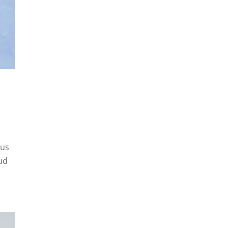
tus
tud