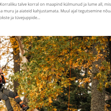
Korraliku talve korral on maapind külmunud ja lume all, mi
ma muru ja aiateid kahjustamata. Muul ajal tegutsemine nõ
kste ja tüvejuppide...