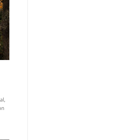
al,
on