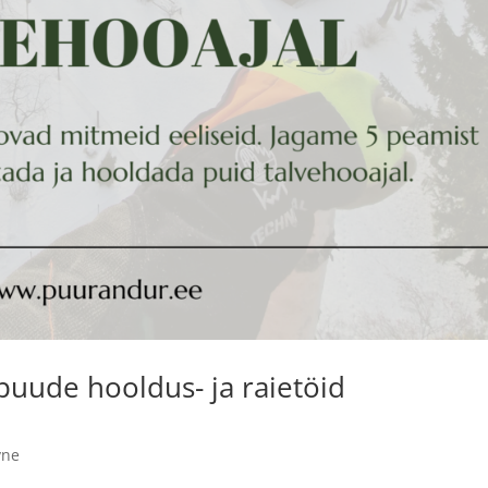
 puude hooldus- ja raietöid
vne