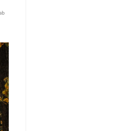
s
uab