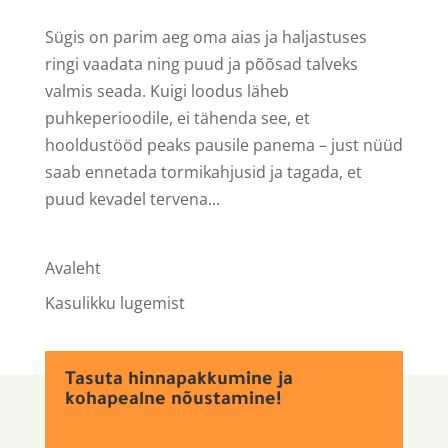
Sügis on parim aeg oma aias ja haljastuses
ringi vaadata ning puud ja põõsad talveks
valmis seada. Kuigi loodus läheb
puhkeperioodile, ei tähenda see, et
hooldustööd peaks pausile panema – just nüüd
saab ennetada tormikahjusid ja tagada, et
puud kevadel tervena...
Avaleht
Kasulikku lugemist
Tasuta hinnapakkumine ja
kohapealne nõustamine!