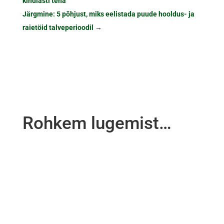
kindlasti teha
Järgmine: 5 põhjust, miks eelistada puude hooldus- ja
raietöid talveperioodil
→
Rohkem lugemist…