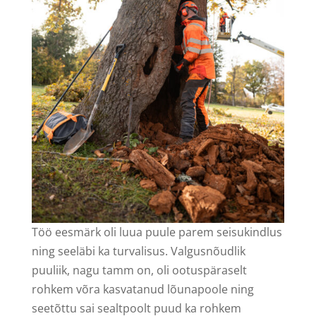
Töö eesmärk oli luua puule parem seisukindlus
ning seeläbi ka turvalisus. Valgusnõudlik
puuliik, nagu tamm on, oli ootuspäraselt
rohkem võra kasvatanud lõunapoole ning
seetõttu sai sealtpoolt puud ka rohkem