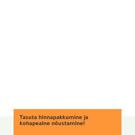
Hiljuti oli meil au töötada mitmesaja-aastase
põlistammega, mis kasvab keset avarat põldu
erakordselt kaunis ja...
Tasuta hinnapakkumine ja
kohapealne nõustamine!