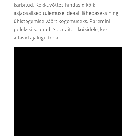
kärbitud. Kokkuvõttes hindasid kõik
asjaosalised tulemuse ideaali lähedaseks ning
ühistegemise väärt kogemuseks. Paremini
polekski saanud! Suur aitäh kõikidele, kes
aitasid ajalugu teha!