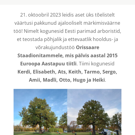
21. oktoobril 2023 leidis aset üks tõelistelt
väärtusi pakkunud ajalooliselt märkimisväärne
töö! Nimelt kogunesid Eesti parimad arboristid,
et teostada põhjalik ja ettevaatlik hooldus- ja
võrakujundustöö
Orissaare
Staadionitammele, mis pälvis aastal 2015
Euroopa Aastapuu tiitli
. Tiimi kogunesid
Kerdi, Elisabeth, Ats, Keith, Tarmo, Sergo,
Amii, Madli, Otto, Hugo ja Heiki
.