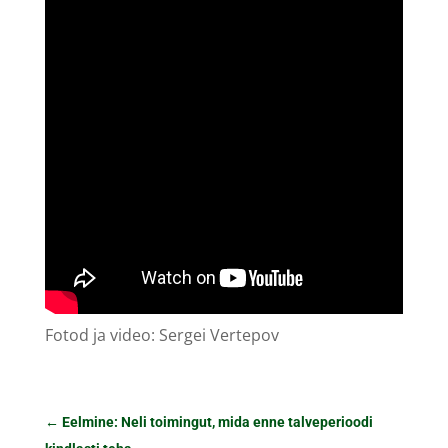
Fotod ja video: Sergei Vertepov
←
Eelmine: Neli toimingut, mida enne talveperioodi